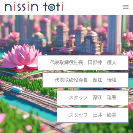
代表取締役社長 田部井 穫人
代表取締役会長 深江 瑞枝
スタッフ 深江 瑞香
スタッフ 土井 絵美